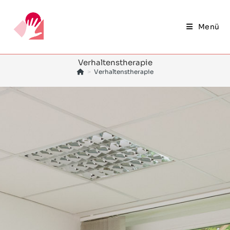
Inhalt
springen
Menü
Verhaltenstherapie
>
Verhaltenstherapie